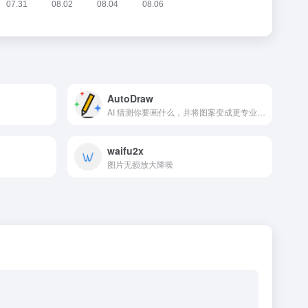
AutoDraw
AI 猜测你要画什么，并将图案变成更专业、更好看！这些插图都是邀请各地艺术家预先绘制而成，只需简单勾勒几笔，AutoDraw会自动建议你一些相关图案，一点立即套用
waifu2x
图片无损放大降噪