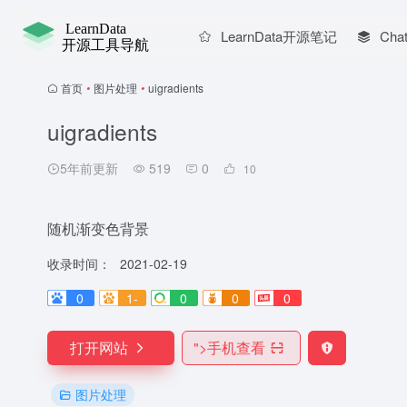
LearnData开源笔记
Chat
首页
•
图片处理
•
uigradients
uigradients
5年前更新
519
0
10
随机渐变色背景
收录时间：
2021-02-19
0
1-
0
0
0
打开网站
">
手机查看
图片处理