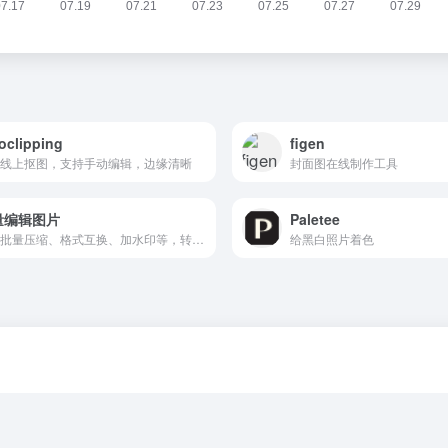
oclipping
figen
线上抠图，支持手动编辑，边缘清晰
封面图在线制作工具
量编辑图片
Paletee
图片批量压缩、格式互换、加水印等，转换过程在浏览器中完成，无需上传图片到服务器，且程序开源，可进行私有化部署。源代码 https://github.com/renzhezhilu/webp2jpg-online
给黑白照片着色