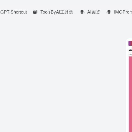
GPT Shortcut
ToolsByAI工具集
AI圆桌
IMGProm