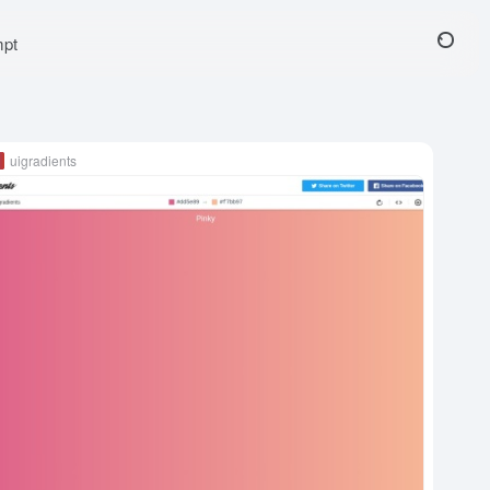
pt
uigradients