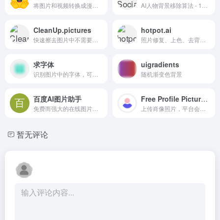
将图片和视频转换成漫画风格的工具。采用的是神经风格迁移+生成对抗网络（GAN）的组合，转换速度快。
AI人物背景移除算法 - 100%全自动，秒出结果
CleanUp.pictures
hotpot.ai
快速擦去图片中不需要的部分
照片修复、上色、去背景、无损放大、面部打码等照片处理的实用工具
求字体
uigradients
识别图片中的字体，可识别中、英、日、韩、法、德等多国语言字体
随机渐变色背景
百度AI图片助手
Free Profile Picture Maker
免费而强大的在线图片处理工具，支持变清晰、抠图、智抠图、涂抹消除、AI相以图、局部替换、文字替换、风格转换、提取线稿、背最替换、AI扩图、AI重绘。
上传肖像照片，平台会自动去掉图片背景，添加几十种设计效果，帮你创建头像照片。
暂无评论