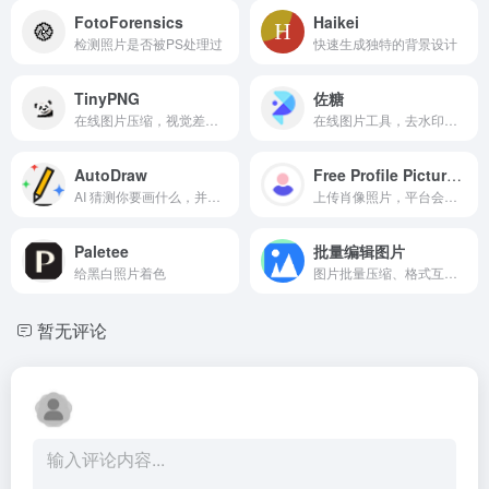
FotoForensics
Haikei
检测照片是否被PS处理过
快速生成独特的背景设计
TinyPNG
佐糖
在线图片压缩，视觉差异不大
在线图片工具，去水印、抠图
AutoDraw
Free Profile Picture Maker
AI 猜测你要画什么，并将图案变成更专业、更好看！这些插图都是邀请各地艺术家预先绘制而成，只需简单勾勒几笔，AutoDraw会自动建议你一些相关图案，一点立即套用
上传肖像照片，平台会自动去掉图片背景，添加几十种设计效果，帮你创建头像照片。
Paletee
批量编辑图片
给黑白照片着色
图片批量压缩、格式互换、加水印等，转换过程在浏览器中完成，无需上传图片到服务器，且程序开源，可进行私有化部署。源代码 https://github.com/renzhezhilu/webp2jpg-online
暂无评论