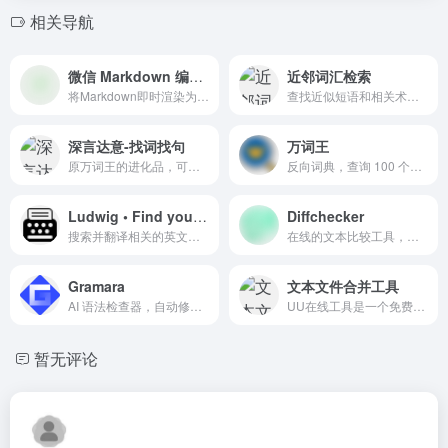
相关导航
微信 Markdown 编辑器
近邻词汇检索
将Markdown即时渲染为微信图文，让你不再为微信文章排版而发愁！只要你会基本的 Markdown 语法，就能做出一篇样式简洁而又美观大方的微信图文。
查找近似短语和相关术语，支持检索成语、诗歌流行语。多种姿势夸人、写文助手、文案灵感。
深言达意-找词找句
万词王
原万词王的进化品，可通过描述的意思来查找名句，包括名人名言、古诗词和文言文名句、谚语俗语歇后语等。WantQuotes 据意查句
反向词典，查询 100 个近义词，告别「词不达意」，支持中文、英文
Ludwig • Find your English sentence
Diffchecker
搜索并翻译相关的英文句式，帮您找到完美的单词或句子来表达您的想法。
在线的文本比较工具，用于比较两个文本文件之间的差异。
Gramara
文本文件合并工具
AI 语法检查器，自动修复你的英语病句
UU在线工具是一个免费便捷的在线工具站，无需下载，即来即用，简洁高效，让数据处理更简单和高效。
暂无评论