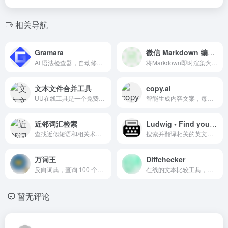
相关导航
Gramara
微信 Markdown 编辑器
AI 语法检查器，自动修复你的英语病句
将Markdown即时渲染为微信图文，让你不再为微信文章排版而发愁！只要你会基本的 Markdown 语法，就能做出一篇样式简洁而又美观大方的微信图文。
文本文件合并工具
copy.ai
UU在线工具是一个免费便捷的在线工具站，无需下载，即来即用，简洁高效，让数据处理更简单和高效。
智能生成内容文案，每月 10 篇免费额度，注册第一个月有 30 篇免费。
近邻词汇检索
Ludwig • Find your English sentence
查找近似短语和相关术语，支持检索成语、诗歌流行语。多种姿势夸人、写文助手、文案灵感。
搜索并翻译相关的英文句式，帮您找到完美的单词或句子来表达您的想法。
万词王
Diffchecker
反向词典，查询 100 个近义词，告别「词不达意」，支持中文、英文
在线的文本比较工具，用于比较两个文本文件之间的差异。
暂无评论