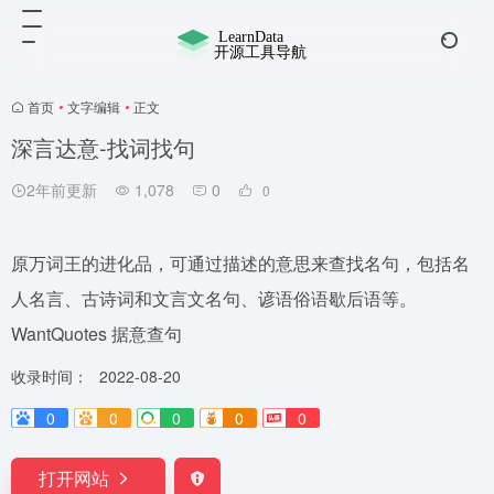
首页
•
文字编辑
•
正文
深言达意-找词找句
2年前更新
1,078
0
0
原万词王的进化品，可通过描述的意思来查找名句，包括名
人名言、古诗词和文言文名句、谚语俗语歇后语等。
WantQuotes 据意查句
收录时间：
2022-08-20
0
0
0
0
0
打开网站