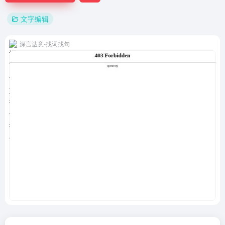
文字编辑
深言达意-找词找句