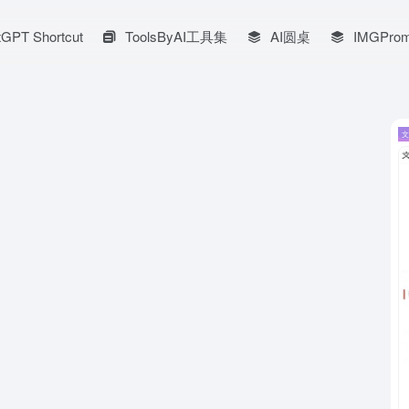
GPT Shortcut
ToolsByAI工具集
AI圆桌
IMGProm