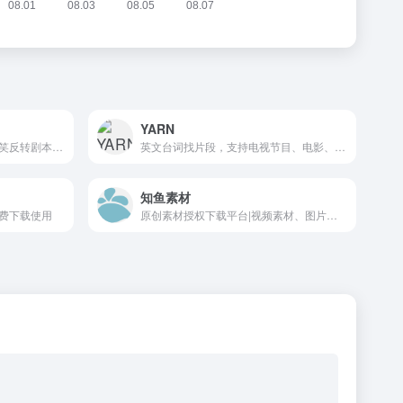
YARN
百万原创短视频剧本，包括搞笑反转剧本、情感类剧本、亲子类剧本、直播剧本等，专注于为网红IP、MCN机构及企业短视频营销提供剧本服务，平台已入驻上万个专业的短视频剧本编剧创作者。
英文台词找片段，支持电视节目、电影、音乐
知鱼素材
费下载使用
原创素材授权下载平台|视频素材、图片素材、AE模板、PS素材、音乐、音效_免费下载