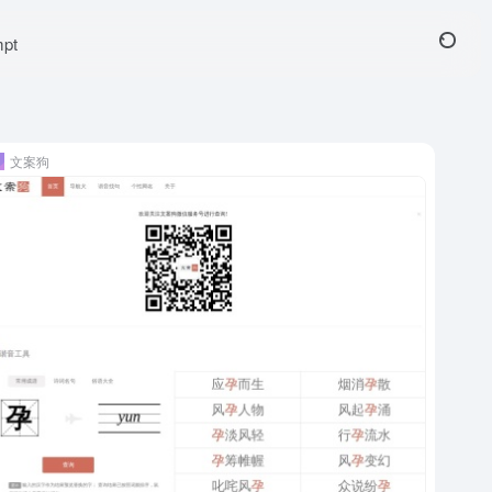
pt
文案狗