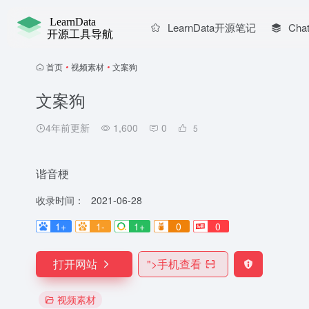
LearnData开源笔记
Chat
首页
•
视频素材
•
文案狗
文案狗
4年前更新
1,600
0
5
谐音梗
收录时间：
2021-06-28
1+
1-
1+
0
0
打开网站
">
手机查看
视频素材