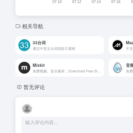
相关导航
33台词
Ma
通过中英文台词找影片素材
Mixkit
音频
免费视频、音乐素材，Download Free Stock Video Footage, Stock Music &amp; Premiere Pro Templates for your next video editing project. All assets can be downloaded for free!
暂无评论