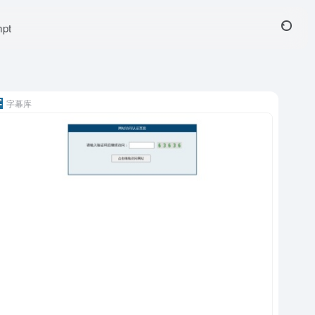
pt
字幕库