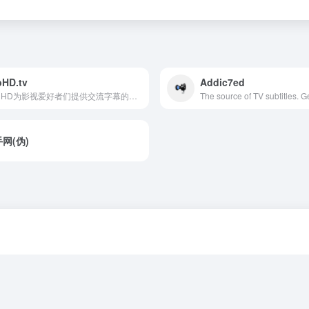
HD.tv
Addic7ed
Sub HD为影视爱好者们提供交流字幕的平台，你可以在这里找到并下载字幕，对字幕打分和评论，也可以上传字幕与大家分享。
网(伪)