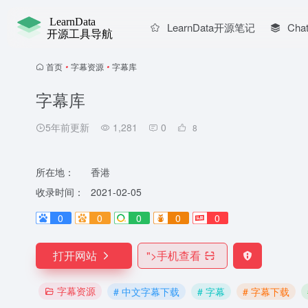
LearnData开源笔记
Chat
首页
•
字幕资源
•
字幕库
字幕库
5年前更新
1,281
0
8
所在地：
香港
收录时间：
2021-02-05
0
0
0
0
0
打开网站
">
手机查看
字幕资源
# 中文字幕下载
# 字幕
# 字幕下载