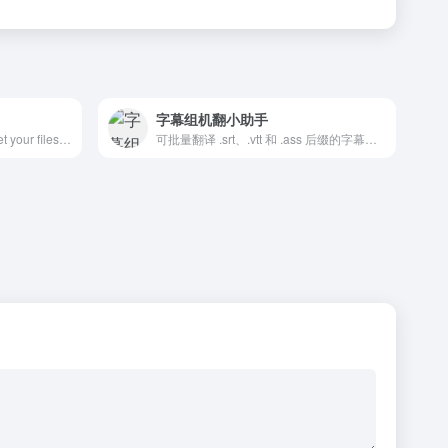
字幕组机翻小助手
The source of TV subtitles. Get your files from the source!
可批量翻译 .srt、.vtt 和 .ass 后缀的字幕文件，提供3种免费api和5种商业级api