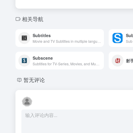
相关导航
Subtitles
Sub
Movie and TV Subtitles in multiple languages, thousands of translated subtitles uploaded daily. Free download from source, API support, millions of users.
Subscene
射手
Subtitles for TV-Series, Movies, and Music videos, phrase by phrase curated and perfected by users.
暂无评论