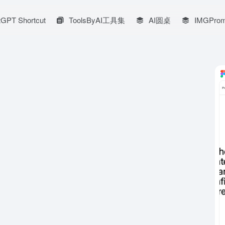
GPT Shortcut
ToolsByAI工具集
AI圆桌
IMGProm