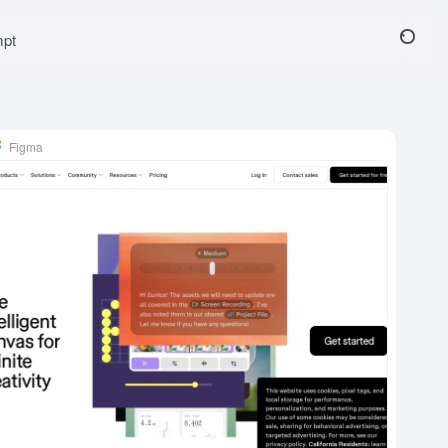
pt
Figma