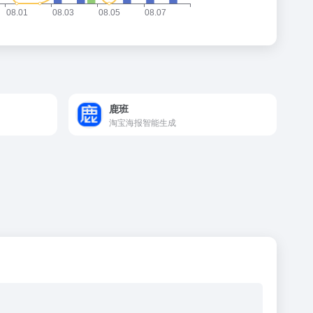
鹿班
淘宝海报智能生成