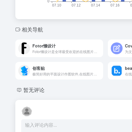
相关导航
Fotor懒设计
Cov
Fotor懒设计是全球最受欢迎的在线图片制作神器、平面设计工具和在线平面设计软件之一,提供海量海报,PPT,邀请函,banner,名片,logo等免费设计素材和模板,可在线一键稿定设计印刷,并能在线图片编辑、照片编辑。
创客贴
bea
极简好用的平面设计作图软件,在线图片编辑器,免费使用.提供免费设计模板，有海报、名片、公众号图片、PPT、邀请函等65个场景模板,一键稿定设计印刷.
暂无评论