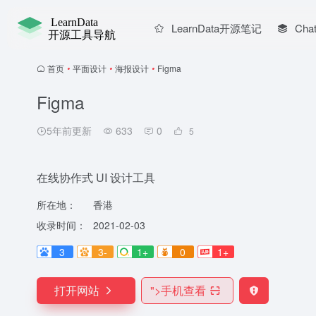
LearnData开源笔记
Chat
首页
•
平面设计
•
海报设计
•
Figma
Figma
5年前更新
633
0
5
在线协作式 UI 设计工具
所在地：
香港
收录时间：
2021-02-03
3
3-
1+
0
1+
打开网站
">
手机查看