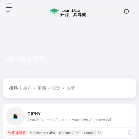
star wars GIFs
共 1 篇网址
排序
发布
更新
浏览
点赞
GIPHY
Search All the GIFs; Make Your Own Animated GIF
图库引擎
# animated GIFs
# anime GIFs
# best GIFs