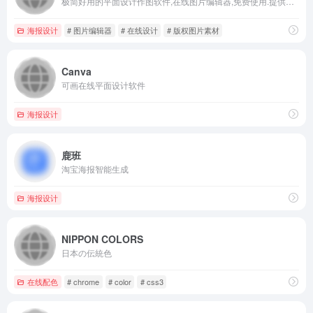
极简好用的平面设计作图软件,在线图片编辑器,免费使用.提供免费设计模板，有海报、名片、公众号图片、PPT、邀请函等65个场景模板,一键稿定设计印刷.
海报设计
# 图片编辑器
# 在线设计
# 版权图片素材
Canva
可画在线平面设计软件
海报设计
鹿班
淘宝海报智能生成
海报设计
NIPPON COLORS
日本の伝統色
在线配色
# chrome
# color
# css3