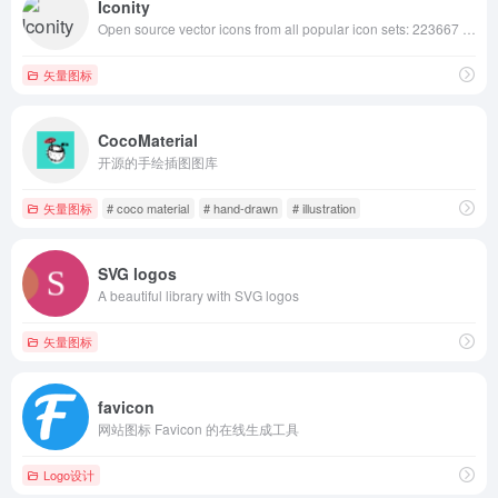
Iconity
Open source vector icons from all popular icon sets: 223667 icons from 160 icon sets.
矢量图标
CocoMaterial
开源的手绘插图图库
矢量图标
# coco material
# hand-drawn
# illustration
SVG logos
A beautiful library with SVG logos
矢量图标
favicon
网站图标 Favicon 的在线生成工具
Logo设计