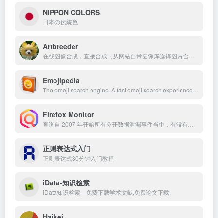
NIPPON COLORS
日本の伝統色
Artbreeder
在线图像合成，直接合成（从网站自带图像库选择图片合成）；上传合成（自己从电脑中上传图片进行合成）；动画合成（即选择多张图片生成动态效果）
Emojipedia
The emoji search engine. A fast emoji search experience with options to browse every emoji by name, category, or platform.
Firefox Monitor
查询自 2007 年开始所有公开数据泄漏事件当中，有没有包含你的电子邮件。
正则表达式入门
正则表达式30分钟入门教程
iData-知识检索
iData知识检索—免费下载学术文献,免费论文下载。
Haikei