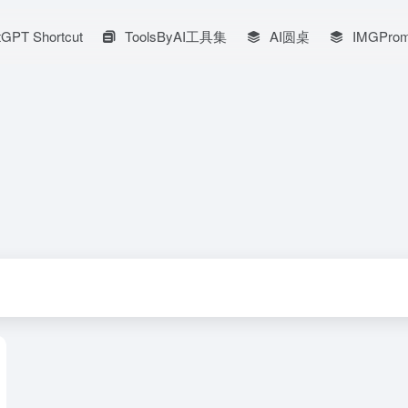
GPT Shortcut
ToolsByAI工具集
AI圆桌
IMGProm