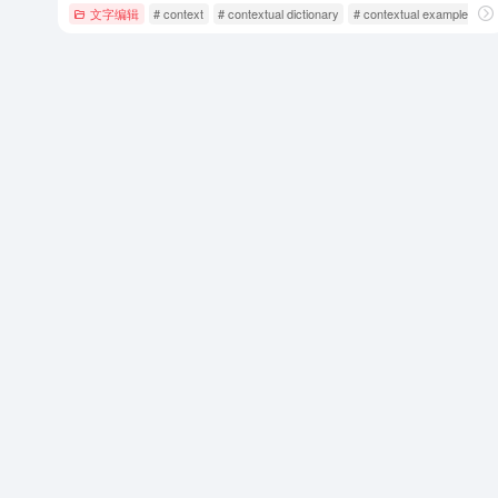
文字编辑
# context
# contextual dictionary
# contextual example