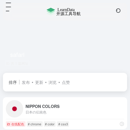
safari
共 1 篇网址
排序
发布
更新
浏览
点赞
NIPPON COLORS
日本の伝統色
在线配色
# chrome
# color
# css3