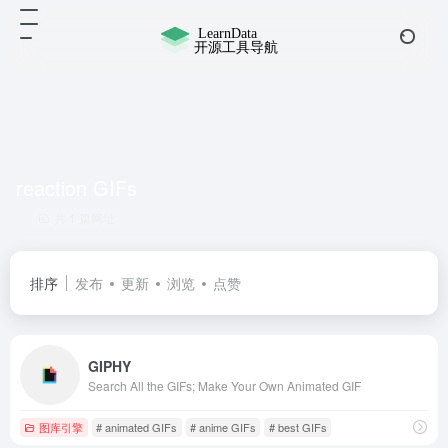
reaction GIFs
共 1 篇网址
排序
发布
更新
浏览
点赞
GIPHY
Search All the GIFs; Make Your Own Animated GIF
图库引擎
# animated GIFs
# anime GIFs
# best GIFs