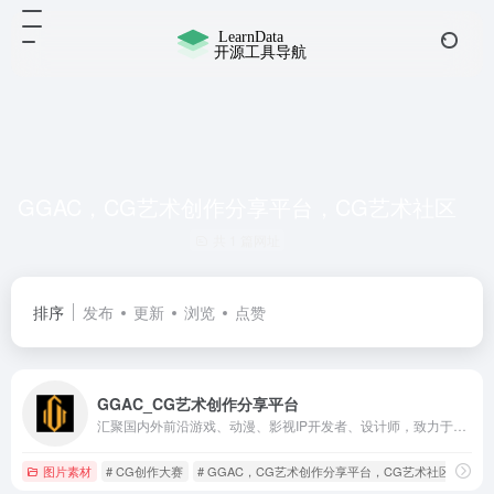
GGAC，CG艺术创作分享平台，CG艺术社区
共 1 篇网址
排序
发布
更新
浏览
点赞
GGAC_CG艺术创作分享平台
汇聚国内外前沿游戏、动漫、影视IP开发者、设计师，致力于为CG领域从业者、爱好者提供学习、展示、交流、就业、交易、IP孵化等服务， 打造以原创作品为核心的CG艺术创作生态体系。
图片素材
# CG创作大赛
# GGAC，CG艺术创作分享平台，CG艺术社区
# 