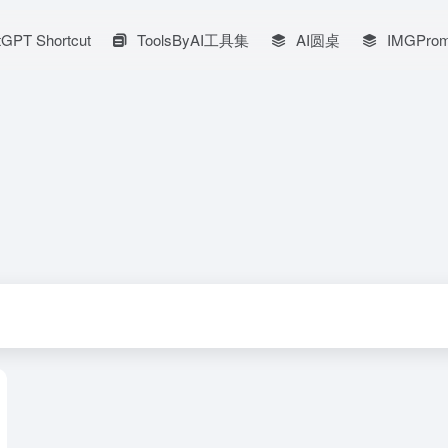
GPT Shortcut
ToolsByAI工具集
AI圆桌
IMGProm