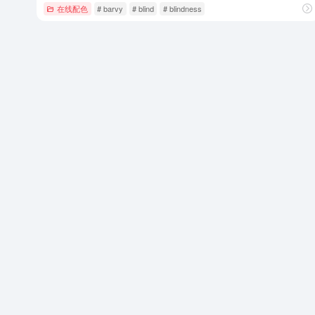
在线配色
# barvy
# blind
# blindness