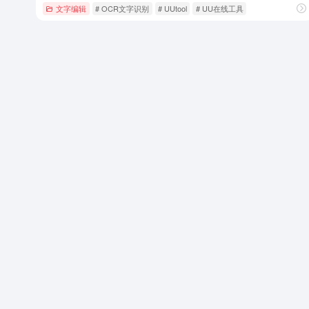
文字编辑
# OCR文字识别
# UUtool
# UU在线工具