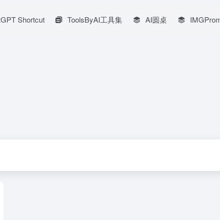
GPT Shortcut
ToolsByAI工具集
AI圆桌
IMGProm