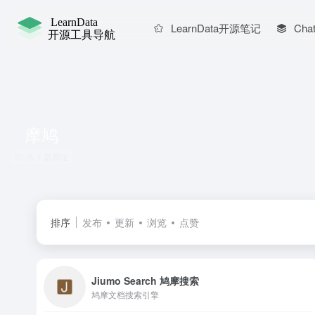
LearnData开源笔记
Chat
摩鸠
共 1 篇网址
排序
发布
更新
浏览
点赞
Jiumo Search 鸠摩搜索
鸠摩文档搜索引擎