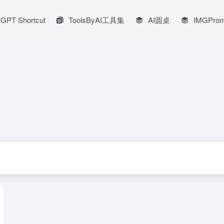
GPT Shortcut
ToolsByAI工具集
AI圆桌
IMGProm