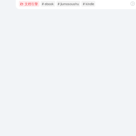
文档引擎
# ebook
# jiumosoushu
# kindle