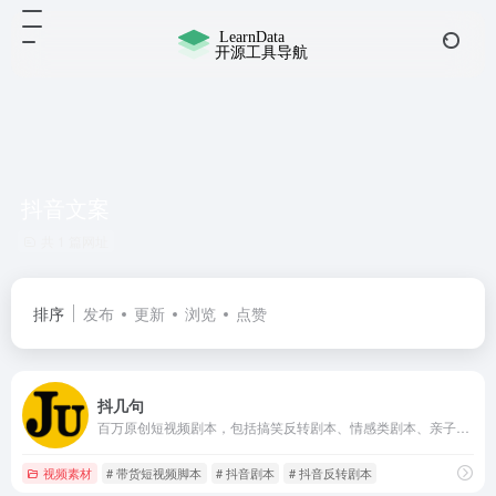
抖音文案
共 1 篇网址
排序
发布
更新
浏览
点赞
抖几句
百万原创短视频剧本，包括搞笑反转剧本、情感类剧本、亲子类剧本、直播剧本等，专注于为网红IP、MCN机构及企业短视频营销提供剧本服务，平台已入驻上万个专业的短视频剧本编剧创作者。
视频素材
# 带货短视频脚本
# 抖音剧本
# 抖音反转剧本