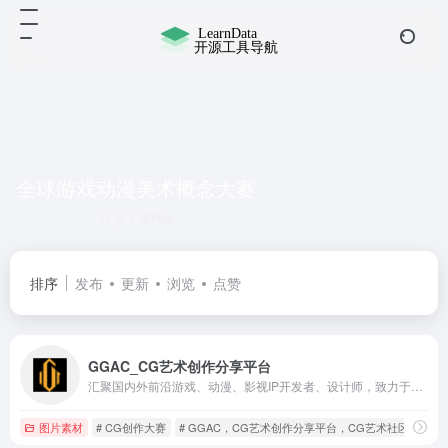
全球游戏动漫美术概念大赛
共 1 篇网址
排序
发布
更新
浏览
点赞
GGAC_CG艺术创作分享平台
汇聚国内外前沿游戏、动漫、影视IP开发者、设计师，致力于为CG领域从业者、爱好者提供学习、展示、交流、就业、交易、IP孵化等服务， 打造以原创作品为核心的CG艺术创作生态体系。
图片素材
# CG创作大赛
# GGAC，CG艺术创作分享平台，CG艺术社区
# 